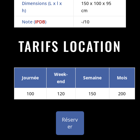
Dimensions (L x l x
150 x 100 x 95
h)
cm
Note (
IPDB
)
-/10
TARIFS LOCATION
Week-
Journée
Semaine
Mois
end
100
120
150
200
Réserv
er